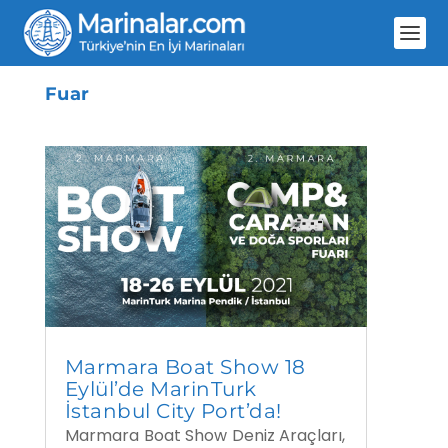
Fuar
Marmara Boat Show 18
Eylül’de MarinTurk
İstanbul City Port’da!
Marmara Boat Show Deniz Araçları,