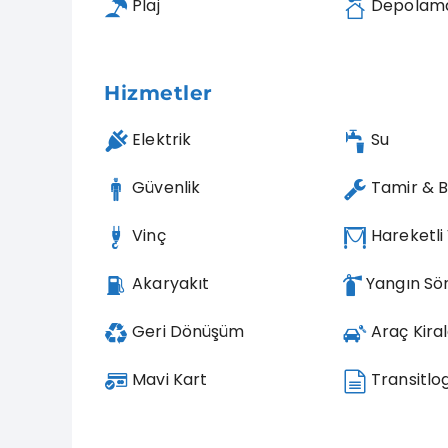
Plaj
Depolam
Hizmetler
Elektrik
Su
Güvenlik
Tamir & 
Vinç
Hareketli
Akaryakıt
Yangın S
Geri Dönüşüm
Araç Kira
Mavi Kart
Transitlo