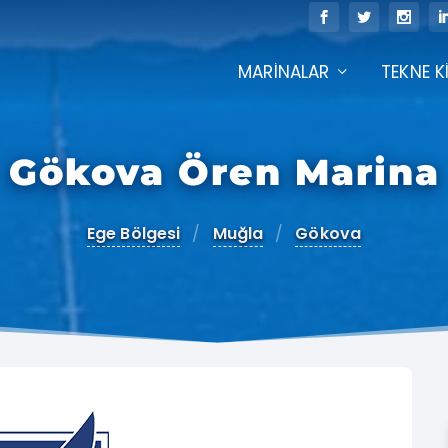
MARINALAR
TEKNE K
Gökova Ören Marina
Ege Bölgesi
/
Muğla
/
Gökova