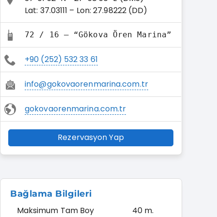
Lat: 37.03111 – Lon: 27.98222 (DD)
72 / 16 – “Gökova Ören Marina”
+90 (252) 532 33 61
info@gokovaorenmarina.com.tr
gokovaorenmarina.com.tr
Rezervasyon Yap
Bağlama Bilgileri
Maksimum Tam Boy
40 m.