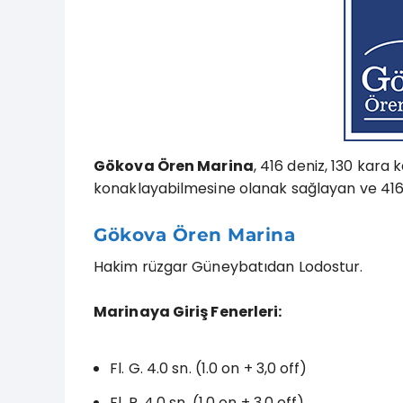
Gökova Ören Marina
, 416 deniz, 130 kara 
konaklayabilmesine olanak sağlayan ve 416 d
Gökova Ören Marina
Hakim rüzgar Güneybatıdan Lodostur.
Marinaya Giriş Fenerleri:
Fl. G. 4.0 sn. (1.0 on + 3,0 off)
Fl. R. 4.0 sn. (1.0 on + 3,0 off)