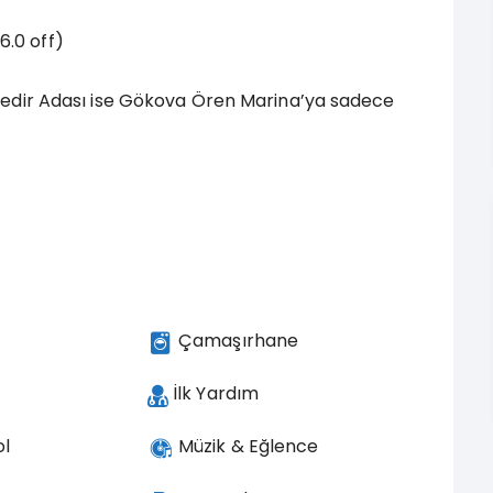
 6.0 off)
Sedir Adası ise Gökova Ören Marina’ya sadece
Çamaşırhane
İlk Yardım
ol
Müzik & Eğlence