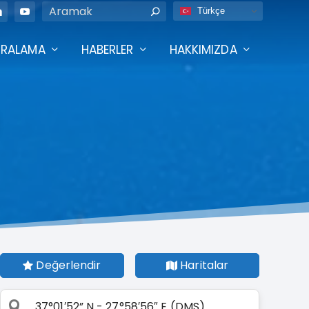
Türkçe
IRALAMA
HABERLER
HAKKIMIZDA
Değerlendir
Haritalar
37°01′52” N - 27°58′56″ E (DMS)