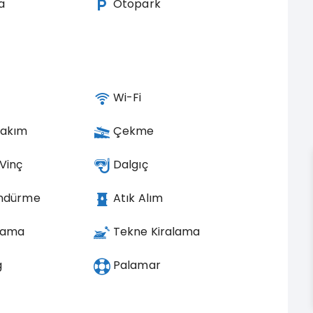
a
Otopark
Wi-Fi
Bakım
Çekme
 Vinç
Dalgıç
öndürme
Atık Alım
lama
Tekne Kiralama
g
Palamar