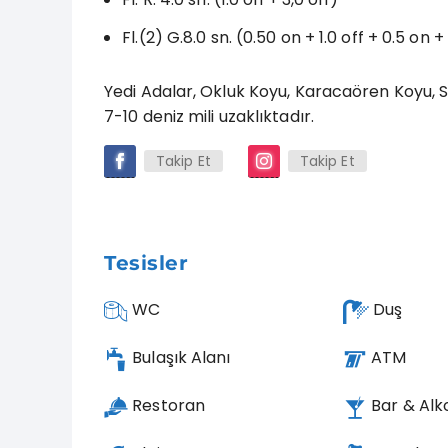
Fl.(2) G.8.0 sn. (0.50 on + 1.0 off + 0.5 on +
Yedi Adalar, Okluk Koyu, Karacaören Koyu, 
7-10 deniz mili uzaklıktadır.
Takip Et
Takip Et
Tesisler
WC
Duş
Bulaşık Alanı
ATM
Restoran
Bar & Alk