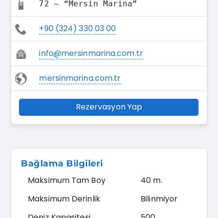
72 – “Mersin Marina”
+90 (324) 330 03 00
info@mersinmarina.com.tr
mersinmarina.com.tr
Rezervasyon Yap
Bağlama Bilgileri
Maksimum Tam Boy
40 m.
Maksimum Derinlik
Bilinmiyor
Deniz Kapasitesi
500