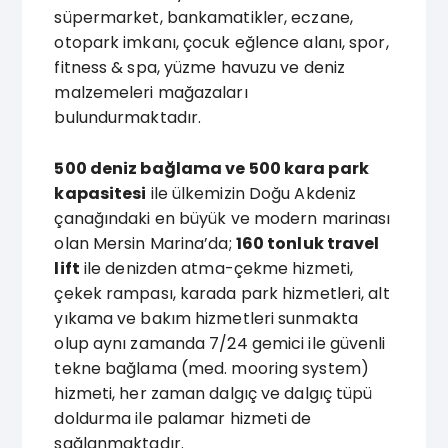
süpermarket, bankamatikler, eczane,
otopark imkanı, çocuk eğlence alanı, spor,
fitness & spa, yüzme havuzu ve deniz
malzemeleri mağazaları
bulundurmaktadır.
500 deniz bağlama ve 500 kara park
kapasitesi
ile ülkemizin Doğu Akdeniz
çanağındaki en büyük ve modern marinası
olan Mersin Marina’da;
160 tonluk travel
lift
ile denizden atma-çekme hizmeti,
çekek rampası, karada park hizmetleri, alt
yıkama ve bakım hizmetleri sunmakta
olup aynı zamanda 7/24 gemici ile güvenli
tekne bağlama (med. mooring system)
hizmeti, her zaman dalgıç ve dalgıç tüpü
doldurma ile palamar hizmeti de
sağlanmaktadır.