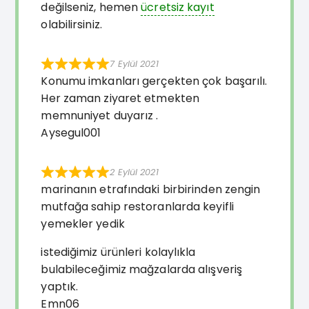
değilseniz, hemen
ücretsiz kayıt
olabilirsiniz.
7 Eylül 2021
Konumu imkanları gerçekten çok başarılı.
Her zaman ziyaret etmekten
memnuniyet duyarız .
Aysegul001
2 Eylül 2021
marinanın etrafındaki birbirinden zengin
mutfağa sahip restoranlarda keyifli
yemekler yedik
istediğimiz ürünleri kolaylıkla
bulabileceğimiz mağzalarda alışveriş
yaptık.
Emn06