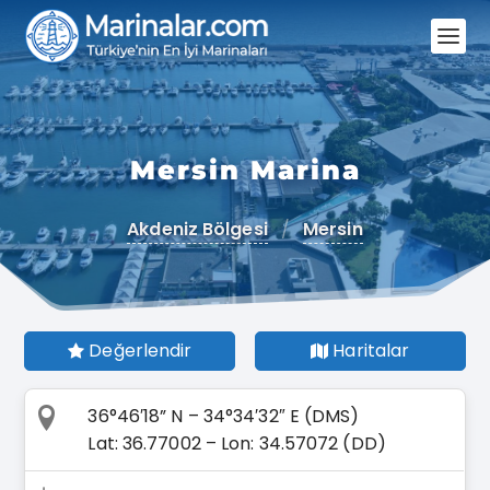
Mersin Marina
Akdeniz Bölgesi
/
Mersin
Değerlendir
Haritalar
36°46′18” N – 34°34′32″ E (DMS)
Lat: 36.77002 – Lon: 34.57072 (DD)