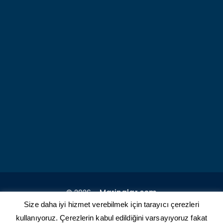
© 2026 -
Marinalar.com
Size daha iyi hizmet verebilmek için tarayıcı çerezleri
TEKNE SAHIPLERI İÇIN
MARINALAR İÇIN
kullanıyoruz. Çerezlerin kabul edildiğini varsayıyoruz fakat
MARINANIZI EKLEYIN