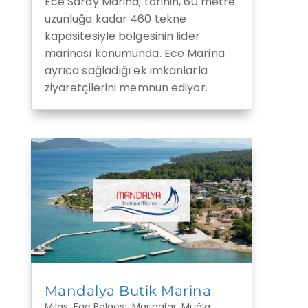
Ece Saray Marina; tarihin, 60 metre
uzunluğa kadar 460 tekne
kapasitesiyle bölgesinin lider
marinası konumunda. Ece Marina
ayrıca sağladığı ek imkanlarla
ziyaretçilerini memnun ediyor.
Mandalya Butik Marina
Milas
,
Ege Bölgesi
,
Marinalar
,
Muğla