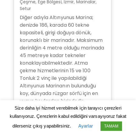
Çeşme
,
Ege Bölgesi
,
İzmir
,
Marinalar
,
Setur
Diğer adıyla Altınyunus Marina;
denizde 186, karada 60 tekne
kapasiteli, girişi doğuya dönük,
korunaklı bir marinadır. Maksimum
derinliğin 4 metre olduğu marinada
45 metreye kadar tekneler
konaklayabilmektedir. Atma
çekme hizmetlerinin 15 ve 100
Tonluk 2 vinç ile yapılabildiği
Altınyunus Marinanın bulunduğu
koy, dünyada rüzgar sörfü için en
uygun koylardan birindedir.
Size daha iyi hizmet verebilmek için tarayıcı çerezleri
kullanıyoruz. Çerezlerin kabul edildiğini varsayıyoruz fakat
dilerseniz çıkış yapabilirsiniz.
Ayarlar
TAMAM